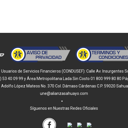
Usuarios de Servicios Financieros (CONDUSEF): Calle Av. Insurgentes Sur, 
 (55) 53 40 09 99 y Área Metropolitana Lada Sin Costo 01 800 999 80 80
e Adolfo López Mateos No. 370 Col. Dámaso Cárdenas C.P. 59020 Sahuayo,
une@alianzasahuayo.com
Síguenos en Nuestras Redes Oficiales