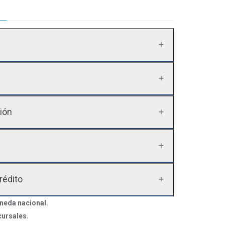
ión
édito
eda nacional.
cursales.